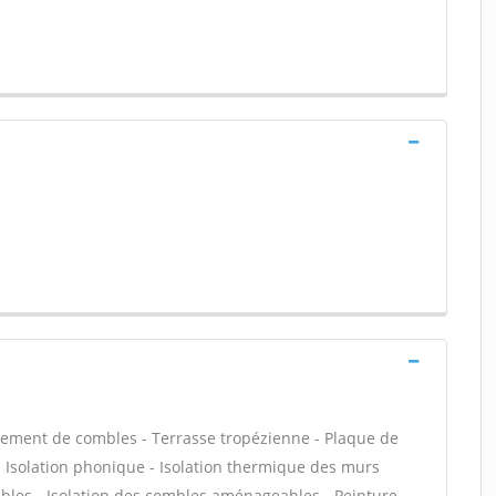
ement de combles - Terrasse tropézienne - Plaque de
f - Isolation phonique - Isolation thermique des murs
bles - Isolation des combles aménageables - Peinture -