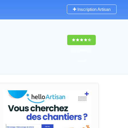
Inscription Artisan
9,5
(100%)
37
votes