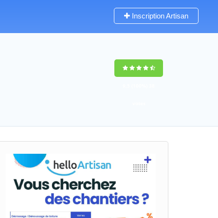
Inscription Artisan
9,5
(100%)
38
votes