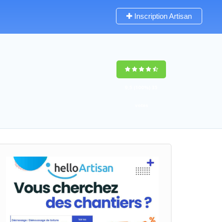
Inscription Artisan
9,5
(100%)
35
votes