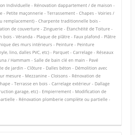
on Individuelle - Rénovation dappartement / de maison -
- Petite maçonnerie - Terrassement - Chapes - Voiries /
ou remplacement) - Charpente traditionnelle bois -
ation de couverture - Zinguerie - Étanchéité de Toiture -
n bois - Véranda - Plaque de plâtre - Faux plafond - Plâtre
rmique des murs intérieurs - Peinture - Peinture
nyle, lino, dalles PVC, etc) - Parquet - Carrelage - Réseaux
Sauna / Hammam - Salle de bain clé en main - Pavé
ée de jardin - Clôture - Dalles béton - Démolition avec
sur mesure - Mezzanine - Cloisons - Rénovation de
hape - Terrasse en bois - Carrelage extérieur - Dallage
ruction garage, etc) - Empierrement - Modification de
rtielle - Rénovation plomberie complète ou partielle -