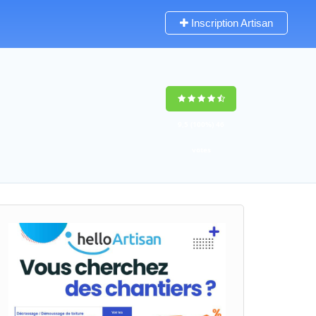
Inscription Artisan
9,5
(100%)
46
votes