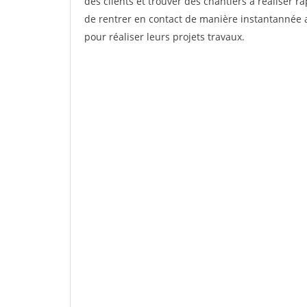
des clients et trouver des chantiers à réaliser 
de rentrer en contact de manière instantannée a
pour réaliser leurs projets travaux.