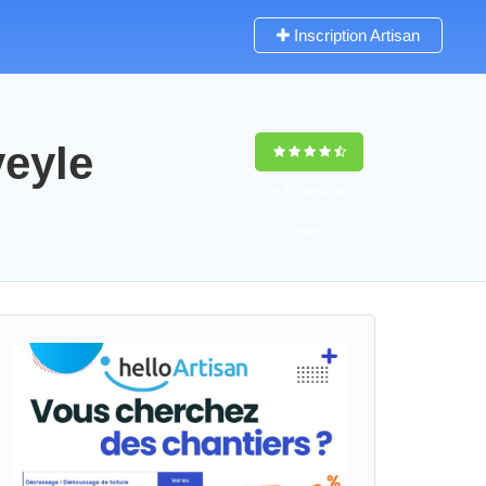
Inscription Artisan
veyle
9,5
(100%)
49
votes