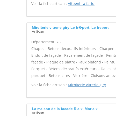
Voir la fiche artisan :
Aitbenhra farid
Miroiterie vitrerie giry Le tr�port, Le treport
Artisan
Département: 76
Chapes - Bétons décoratifs intérieurs - Charpente
Enduit de façade - Ravalement de façade - Peintur
façade - Plaque de plâtre - Faux plafond - Peinture
Parquet - Bétons décoratifs extérieurs - Dalles b
parquet - Bétons cirés - Verrière - Cloisons amov
Voir la fiche artisan :
Miroiterie vitrerie giry
La maison de la facade Rlaix, Morlaix
Artisan