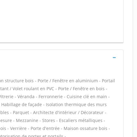
structure bois - Porte / Fenêtre en aluminium - Portail
ant / Volet roulant en PVC - Porte / Fenêtre en bois -
itrerie - Véranda - Ferronnerie - Cuisine clé en main -
 - Habillage de façade - Isolation thermique des murs
les - Parquet - Architecte d'intérieur / Décorateur -
sure - Mezzanine - Stores - Escaliers métalliques -
is - Verrière - Porte d'entrée - Maison ossature bois -
otorisation de portes et portails -