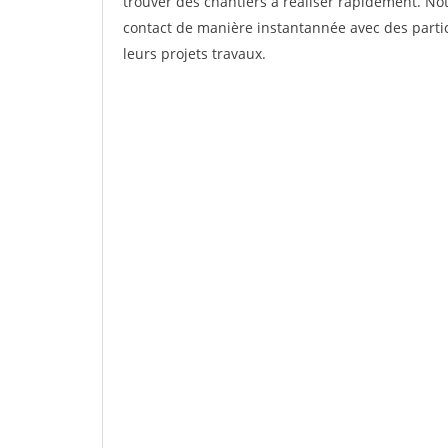
trouver des chantiers à réaliser rapidement. Not
contact de manière instantannée avec des partic
leurs projets travaux.