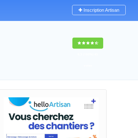
Inscription Artisan
9,5
(100%)
45
votes